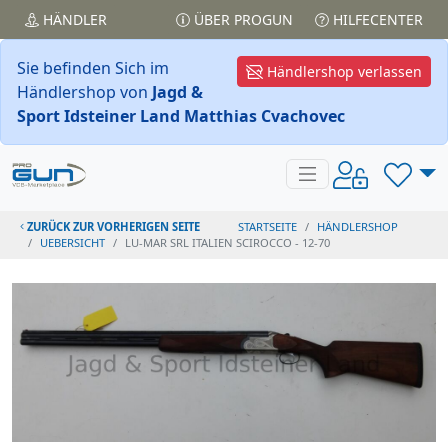
HÄNDLER
ÜBER PROGUN
HILFECENTER
Sie befinden Sich im
Händlershop verlassen
Händlershop von
Jagd &
Sport Idsteiner Land Matthias Cvachovec
ZURÜCK ZUR VORHERIGEN SEITE
STARTSEITE
HÄNDLERSHOP
UEBERSICHT
LU-MAR SRL ITALIEN SCIROCCO - 12-70