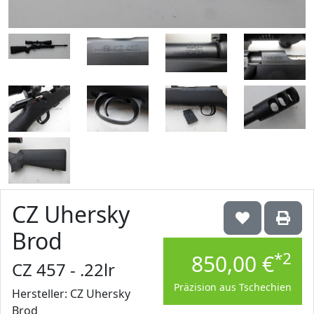
CZ Uhersky
Brod
*2
850,00 €
CZ 457 - .22lr
Präzision aus Tschechien
Hersteller: CZ Uhersky
Brod