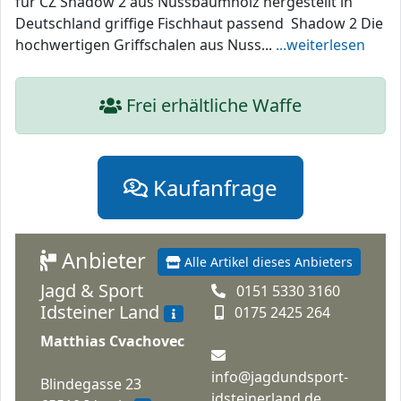
für CZ Shadow 2 aus Nussbaumholz hergestellt in
Deutschland griffige Fischhaut passend Shadow 2 Die
hochwertigen Griffschalen aus Nuss...
...weiterlesen
Frei erhältliche Waffe
Kaufanfrage
Anbieter
Alle Artikel dieses Anbieters
Jagd & Sport
0151 5330 3160
Idsteiner Land
0175 2425 264
Matthias Cvachovec
info@jagdundsport-
Blindegasse 23
idsteinerland.de