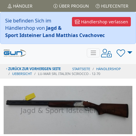
HÄNDLER
ÜBER PROGUN
HILFECENTER
Sie befinden Sich im
Händlershop verlassen
Händlershop von
Jagd &
Sport Idsteiner Land Matthias Cvachovec
ZURÜCK ZUR VORHERIGEN SEITE
STARTSEITE
HÄNDLERSHOP
UEBERSICHT
LU-MAR SRL ITALIEN SCIROCCO - 12-70