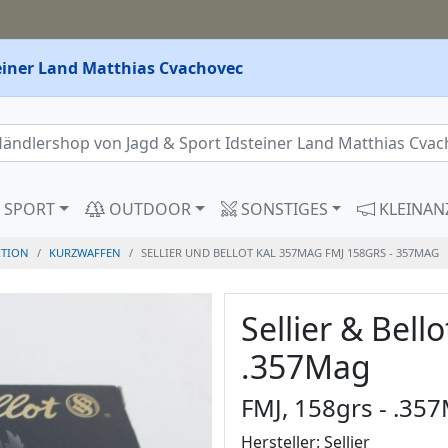
teiner Land Matthias Cvachovec
SPORT
OUTDOOR
SONSTIGES
KLEINAN
TION
KURZWAFFEN
SELLIER UND BELLOT KAL 357MAG FMJ 158GRS - 357MAG
Sellier & Bello
.357Mag
FMJ, 158grs - .35
Hersteller: Sellier