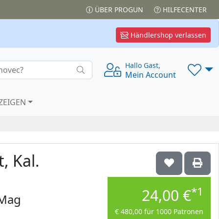
ÜBER PROGUN
HILFECENTER
Händlershop verlassen
Hallo Gast,
Mein Account
ZEIGEN
t, Kal.
*1
24,00 €
7Mag
€ 480,00 für 1000 Patronen