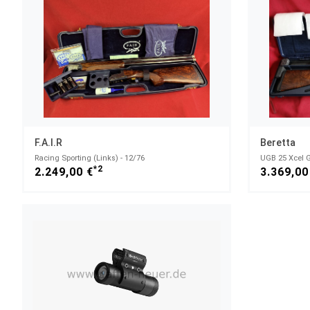
F.A.I.R
Beretta
Racing Sporting (Links) - 12/76
UGB 25 Xcel G
*2
2.249,00 €
3.369,00