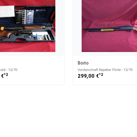
Boito
old - 12/70
Vorderschaft Repetier Flinte - 12/70
*2
*2
 €
299,00 €