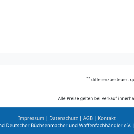
*2
differenzbesteuert g
Alle Preise gelten bei Verkauf inner
Impressum
|
Datenschutz
|
AGB
|
Kontakt
nd Deutscher Büchsenmacher und Waffenfachhändler e.V. 