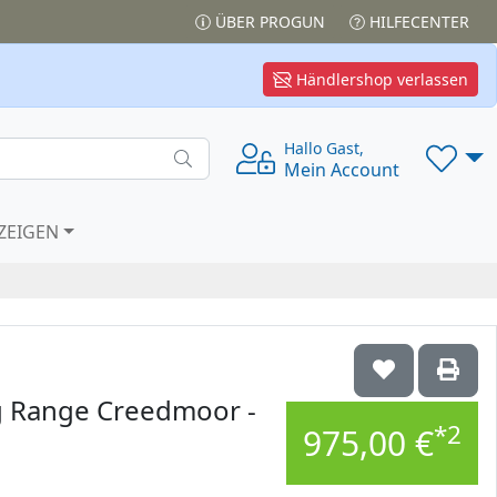
ÜBER PROGUN
HILFECENTER
Händlershop verlassen
Hallo Gast,
Mein Account
ZEIGEN
g Range Creedmoor -
*2
975,00 €