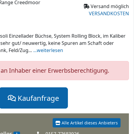
g Range Creedmoor
Versand möglich
VERSANDKOSTEN
li Einzellader Büchse, System Rolling Block, im Kaliber
 sehr gut/ neuwertig, keine Spuren am Schaft oder
nk, Feld/Zug...
...weiterlesen
an Inhaber einer Erwerbsberechtigung.
Kaufanfrage
Alle Artikel dieses Anbieters
eller
0157-77683926