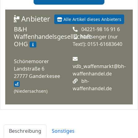
Anbieter
Alle Artikel dieses Anbieters
B&H
04221-98 16 91 6
Waffenhandelsgesellschaft
Messenger (nur
OHG
Text!): 0151-61683640
Schönemoorer
vdb_waffenmarkt@bh-
Landstraße 6
waffenhandel.de
27777 Ganderkesee
bh-
waffenhandel.de
(Niedersachsen)
Beschreibung
Sonstiges