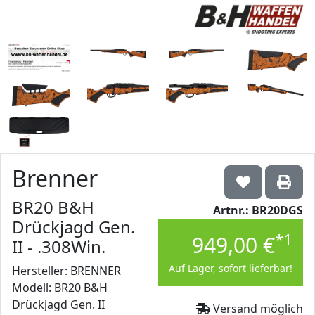
Brenner
BR20 B&H
Artnr.: BR20DGS
Drückjagd Gen.
*1
949,00 €
II - .308Win.
Auf Lager, sofort lieferbar!
Hersteller: BRENNER
Modell: BR20 B&H
Drückjagd Gen. II
Versand möglich