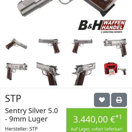
STP
Sentry Silver 5.0
*1
3.440,00 €
- 9mm Luger
Hersteller: STP
Auf Lager, sofort lieferbar!