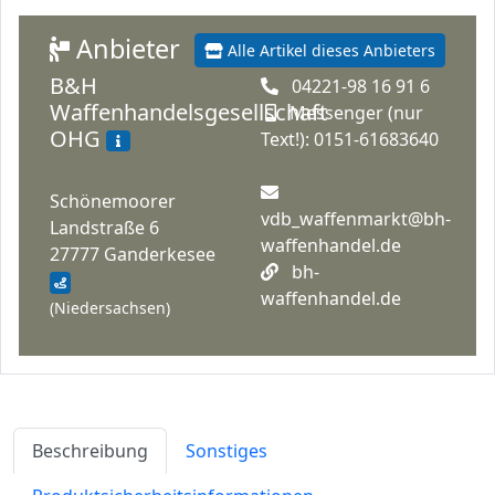
Anbieter
Alle Artikel dieses Anbieters
B&H
04221-98 16 91 6
Waffenhandelsgesellschaft
Messenger (nur
OHG
Text!): 0151-61683640
Schönemoorer
vdb_waffenmarkt@bh-
Landstraße 6
waffenhandel.de
27777 Ganderkesee
bh-
waffenhandel.de
(Niedersachsen)
Beschreibung
Sonstiges