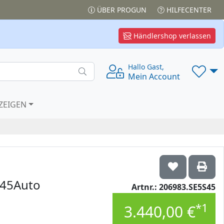
ÜBER PROGUN
HILFECENTER
Händlershop verlassen
Hallo Gast,
Mein Account
ZEIGEN
 .45Auto
Artnr.: 206983.SE5S45
*1
3.440,00 €