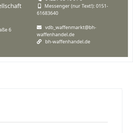
llschaft
Messenger (nur Text!): 0151-
61683640
vdb_waffenmarkt@bh-
aße 6
waffenhandel.de
bh-waffenhandel.de