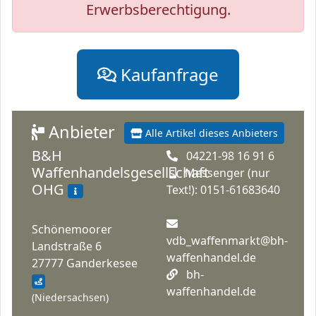
Erwerbsberechtigung.
Kaufanfrage
Anbieter
Alle Artikel dieses Anbieters
B&H
04221-98 16 91 6
Waffenhandelsgesellschaft
Messenger (nur
OHG
Text!): 0151-61683640
Schönemoorer
vdb_waffenmarkt@bh-
Landstraße 6
waffenhandel.de
27777 Ganderkesee
bh-
waffenhandel.de
(Niedersachsen)