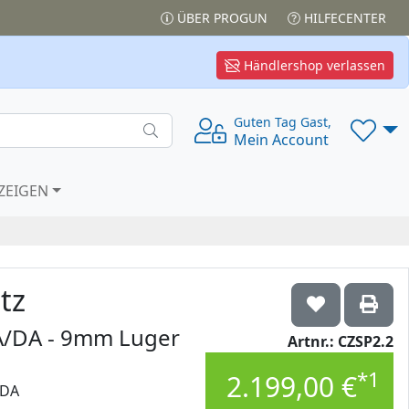
ÜBER PROGUN
HILFECENTER
Händlershop verlassen
Guten Tag Gast,
Mein Account
ZEIGEN
tz
SA/DA - 9mm Luger
Artnr.: CZSP2.2
*1
2.199,00 €
/DA