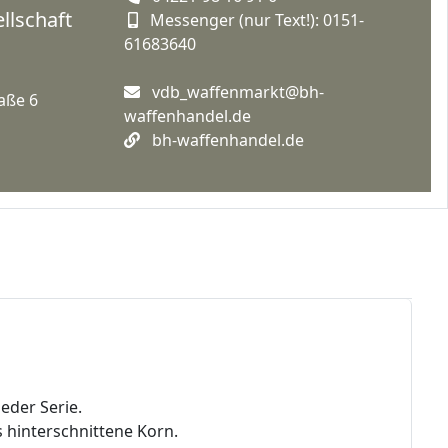
llschaft
Messenger (nur Text!): 0151-
61683640
vdb_waffenmarkt@bh-
aße 6
waffenhandel.de
bh-waffenhandel.de
eder Serie.
 hinterschnittene Korn.