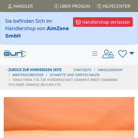
HÄNDLER
ÜBER PROGUN
HILFECENTER
Sie befinden Sich im
Händlershop verlassen
Händlershop von
AimZone
GmbH
ZURÜCK ZUR VORHERIGEN SEITE
STARTSEITE
HÄNDLERSHOP
WAFFENZUBEHOER
SCHAEFTE UND GRIFFSCHALEN
TIKKA TIKKA T1X-T3X VORDERSCHAFT VARMINT-BREIT S54069684
POLYMER ORANGE ZB FUER CTR