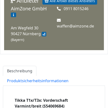
Anbieter
Alle Artikel dieses Anbieters
AimZone GmbH
0911 8015246
waffen@aimzone.de
Am Wegfeld 30
90427 Nürnberg
(Bayern)
Beschreibung
Produktsicherheitsinformationen
Tikka T1x/T3x: Vorderschaft
Varmint/breit (S54069684)