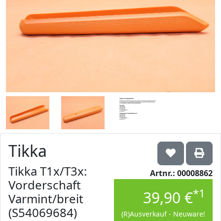
Tikka
Tikka T1x/T3x:
Artnr.: 00008862
Vorderschaft
*1
39,90 €
Varmint/breit
(S54069684)
(R)Ausverkauf - Neuware!