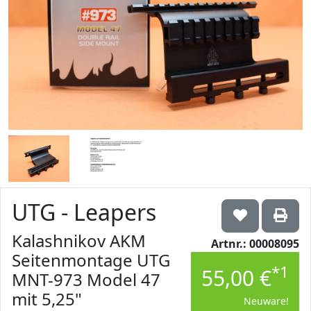
UTG - Leapers
Kalashnikov AKM
Artnr.: 00008095
Seitenmontage UTG
*1
55,00 €
MNT-973 Model 47
mit 5,25"
Neuware!