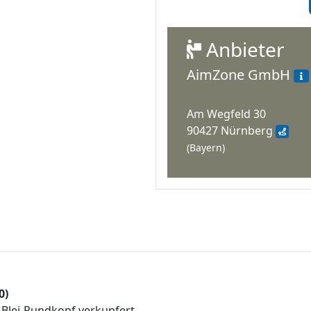
Anbieter
AimZone GmbH
Am Wegfeld 30
90427 Nürnberg
(Bayern)
0)
 Blei-Rundkopf verkupfert