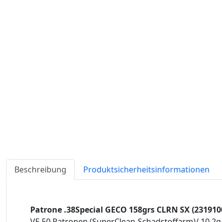
Beschreibung
Produktsicherheitsinformationen
Patrone .38Special GECO 158grs CLRN SX (231910
VE 50 Patronen (SuperClean-Schadstoffarm)/ 10,2g