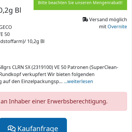
Bitte beachten Sie unseren Mengenrabatt!
0,2g Bl
Versand möglich
mit
Overnite
l GECO
VE 50
stoffarm)/ 10,2g Bl
58grs CLRN SX (2319100) VE 50 Patronen (SuperClean-
-Rundkopf verkupfert Wir bieten folgenden
g auf den Einzelpackungsp...
...weiterlesen
an Inhaber einer Erwerbsberechtigung.
Kaufanfrage