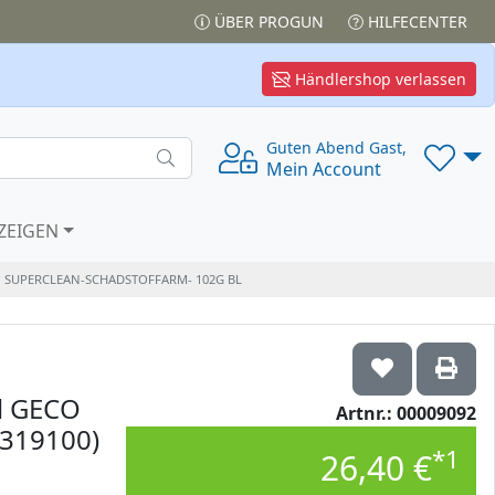
ÜBER PROGUN
HILFECENTER
Händlershop verlassen
Guten Abend Gast,
Mein Account
ZEIGEN
EN SUPERCLEAN-SCHADSTOFFARM- 102G BL
l GECO
Artnr.: 00009092
2319100)
*1
26,40 €