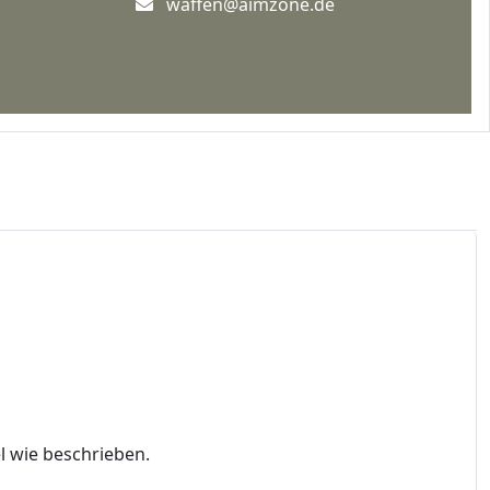
waffen@aimzone.de
el wie beschrieben.